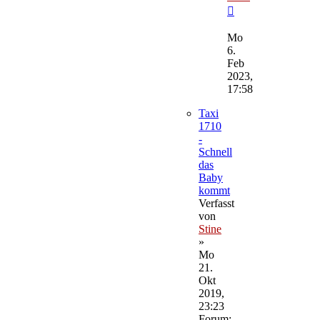
Neuester
Beitrag
Mo
6.
Feb
2023,
17:58
Taxi
1710
-
Schnell
das
Baby
kommt
Verfasst
von
Stine
»
Mo
21.
Okt
2019,
23:23
Forum: