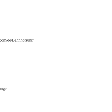
s.com/de/Bahnhofsuhr/
ungen