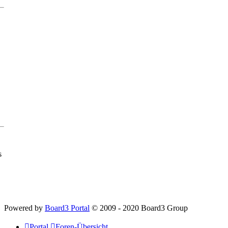
s
Powered by
Board3 Portal
© 2009 - 2020 Board3 Group
Portal
Foren-Übersicht