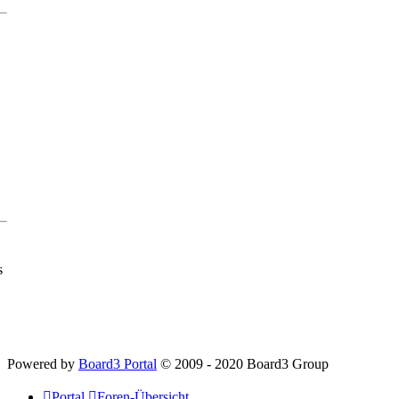
s
Powered by
Board3 Portal
© 2009 - 2020 Board3 Group
Portal
Foren-Übersicht