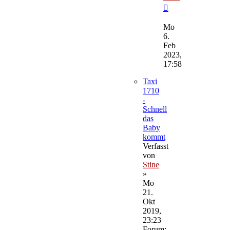
Neuester
Beitrag
Mo
6.
Feb
2023,
17:58
Taxi
1710
-
Schnell
das
Baby
kommt
Verfasst
von
Stine
»
Mo
21.
Okt
2019,
23:23
Forum: