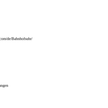
s.com/de/Bahnhofsuhr/
ungen