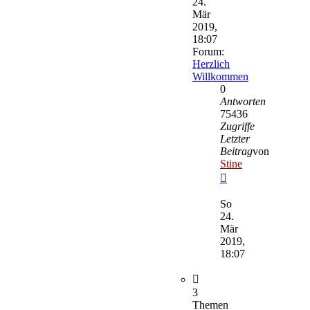
24.
Mär
2019,
18:07
Forum:
Herzlich
Willkommen
0
Antworten
75436
Zugriffe
Letzter
Beitrag
von
Stine
Neuester
Beitrag
So
24.
Mär
2019,
18:07
3
Themen