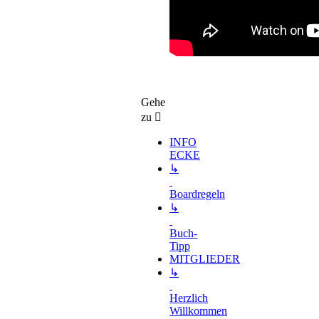
Gehe
zu
INFO
ECKE
↳
Boardregeln
↳
Buch-
Tipp
MITGLIEDER
↳
Herzlich
Willkommen