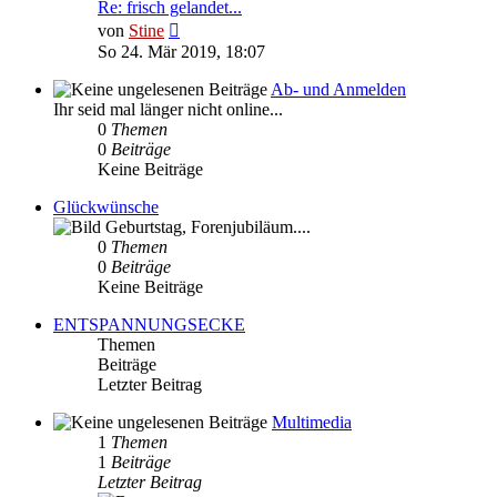
Re: frisch gelandet...
Neuester
von
Stine
Beitrag
So 24. Mär 2019, 18:07
Ab- und Anmelden
Ihr seid mal länger nicht online...
0
Themen
0
Beiträge
Keine Beiträge
Glückwünsche
Geburtstag, Forenjubiläum....
0
Themen
0
Beiträge
Keine Beiträge
ENTSPANNUNGSECKE
Themen
Beiträge
Letzter Beitrag
Multimedia
1
Themen
1
Beiträge
Letzter Beitrag