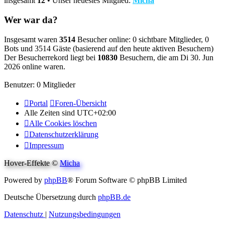
insgesamt
12
• Unser neuestes Mitglied:
Micha
Wer war da?
Insgesamt waren
3514
Besucher online: 0 sichtbare Mitglieder, 0
Bots und 3514 Gäste (basierend auf den heute aktiven Besuchern)
Der Besucherrekord liegt bei
10830
Besuchern, die am Di 30. Jun
2026 online waren.
Benutzer: 0 Mitglieder
Portal
Foren-Übersicht
Alle Zeiten sind
UTC+02:00
Alle Cookies löschen
Datenschutzerklärung
Impressum
Hover-Effekte ©
Micha
Powered by
phpBB
® Forum Software © phpBB Limited
Deutsche Übersetzung durch
phpBB.de
Datenschutz
|
Nutzungsbedingungen