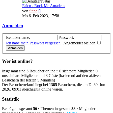
Falco - Rock Me Amadeus
Neuester
von
Stine
Beitrag
Mo 6. Feb 2023, 17:58
Anmelden
Benutzername:
Passwort:
Ich habe mein Passwort vergessen
|
Angemeldet bleiben
Wer ist online?
Insgesamt sind
3
Besucher online :: 0 sichtbare Mitglieder, 0
unsichtbare Mitglieder und 3 Gäste (basierend auf den aktiven
Besuchern der letzten 5 Minuten)
Der Besucherrekord liegt bei
1385
Besuchern, die am Di 30. Jun
2026, 09:01 gleichzeitig online waren.
Statistik
Beiträge insgesamt
56
• Themen insgesamt
38
• Mitglieder