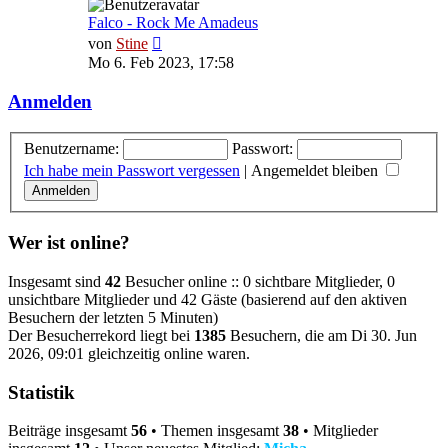
Falco - Rock Me Amadeus
Neuester
von
Stine
Beitrag
Mo 6. Feb 2023, 17:58
Anmelden
Benutzername:
Passwort:
Ich habe mein Passwort vergessen
|
Angemeldet bleiben
Wer ist online?
Insgesamt sind
42
Besucher online :: 0 sichtbare Mitglieder, 0
unsichtbare Mitglieder und 42 Gäste (basierend auf den aktiven
Besuchern der letzten 5 Minuten)
Der Besucherrekord liegt bei
1385
Besuchern, die am Di 30. Jun
2026, 09:01 gleichzeitig online waren.
Statistik
Beiträge insgesamt
56
• Themen insgesamt
38
• Mitglieder