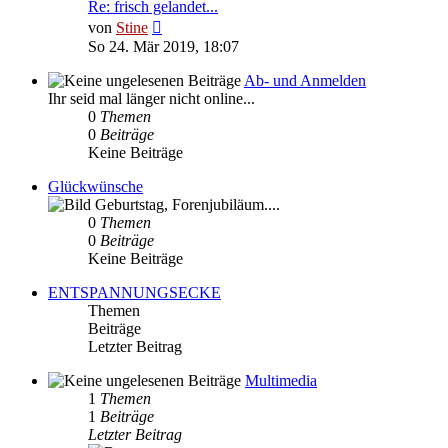
Re: frisch gelandet...
Neuester
von
Stine
Beitrag
So 24. Mär 2019, 18:07
Ab- und Anmelden
Ihr seid mal länger nicht online...
0
Themen
0
Beiträge
Keine Beiträge
Glückwünsche
Geburtstag, Forenjubiläum....
0
Themen
0
Beiträge
Keine Beiträge
ENTSPANNUNGSECKE
Themen
Beiträge
Letzter Beitrag
Multimedia
1
Themen
1
Beiträge
Letzter Beitrag