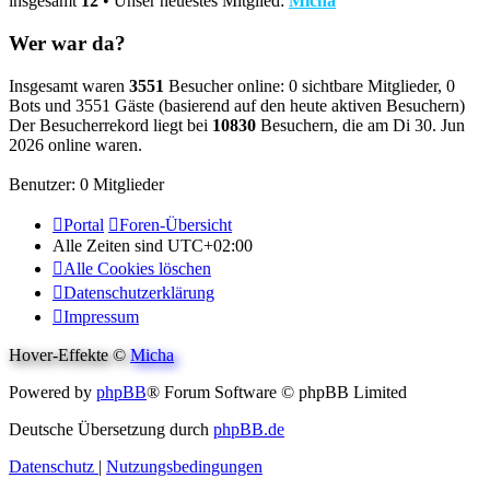
insgesamt
12
• Unser neuestes Mitglied:
Micha
Wer war da?
Insgesamt waren
3551
Besucher online: 0 sichtbare Mitglieder, 0
Bots und 3551 Gäste (basierend auf den heute aktiven Besuchern)
Der Besucherrekord liegt bei
10830
Besuchern, die am Di 30. Jun
2026 online waren.
Benutzer: 0 Mitglieder
Portal
Foren-Übersicht
Alle Zeiten sind
UTC+02:00
Alle Cookies löschen
Datenschutzerklärung
Impressum
Hover-Effekte ©
Micha
Powered by
phpBB
® Forum Software © phpBB Limited
Deutsche Übersetzung durch
phpBB.de
Datenschutz
|
Nutzungsbedingungen