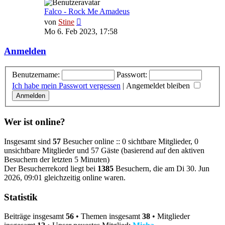
Falco - Rock Me Amadeus
Neuester
von
Stine
Beitrag
Mo 6. Feb 2023, 17:58
Anmelden
Benutzername:
Passwort:
Ich habe mein Passwort vergessen
|
Angemeldet bleiben
Wer ist online?
Insgesamt sind
57
Besucher online :: 0 sichtbare Mitglieder, 0
unsichtbare Mitglieder und 57 Gäste (basierend auf den aktiven
Besuchern der letzten 5 Minuten)
Der Besucherrekord liegt bei
1385
Besuchern, die am Di 30. Jun
2026, 09:01 gleichzeitig online waren.
Statistik
Beiträge insgesamt
56
• Themen insgesamt
38
• Mitglieder