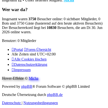
insgesamt
12
• Unser neuestes Mitglied:
Micha
Wer war da?
Insgesamt waren
3750
Besucher online: 0 sichtbare Mitglieder, 0
Bots und 3750 Gäste (basierend auf den heute aktiven Besuchern)
Der Besucherrekord liegt bei
10830
Besuchern, die am Di 30. Jun
2026 online waren.
Benutzer: 0 Mitglieder
Portal
Foren-Übersicht
Alle Zeiten sind
UTC+02:00
Alle Cookies löschen
Datenschutzerklärung
Impressum
Hover-Effekte ©
Micha
Powered by
phpBB
® Forum Software © phpBB Limited
Deutsche Übersetzung durch
phpBB.de
Datenschutz
|
Nutzungsbedingungen