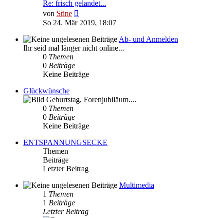
Re: frisch gelandet...
Neuester
von
Stine
Beitrag
So 24. Mär 2019, 18:07
Ab- und Anmelden
Ihr seid mal länger nicht online...
0
Themen
0
Beiträge
Keine Beiträge
Glückwünsche
Geburtstag, Forenjubiläum....
0
Themen
0
Beiträge
Keine Beiträge
ENTSPANNUNGSECKE
Themen
Beiträge
Letzter Beitrag
Multimedia
1
Themen
1
Beiträge
Letzter Beitrag