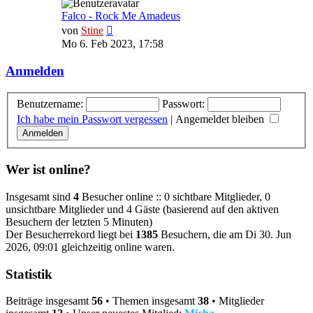
Falco - Rock Me Amadeus
Neuester
von
Stine
Beitrag
Mo 6. Feb 2023, 17:58
Anmelden
Benutzername:
Passwort:
Ich habe mein Passwort vergessen
|
Angemeldet bleiben
Wer ist online?
Insgesamt sind
4
Besucher online :: 0 sichtbare Mitglieder, 0
unsichtbare Mitglieder und 4 Gäste (basierend auf den aktiven
Besuchern der letzten 5 Minuten)
Der Besucherrekord liegt bei
1385
Besuchern, die am Di 30. Jun
2026, 09:01 gleichzeitig online waren.
Statistik
Beiträge insgesamt
56
• Themen insgesamt
38
• Mitglieder