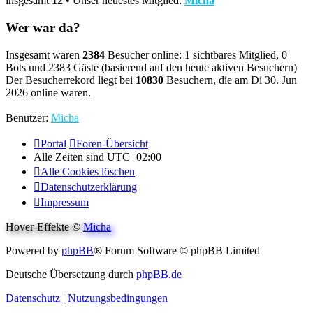
insgesamt
12
• Unser neuestes Mitglied:
Micha
Wer war da?
Insgesamt waren
2384
Besucher online: 1 sichtbares Mitglied, 0
Bots und 2383 Gäste (basierend auf den heute aktiven Besuchern)
Der Besucherrekord liegt bei
10830
Besuchern, die am Di 30. Jun
2026 online waren.
Benutzer:
Micha
Portal
Foren-Übersicht
Alle Zeiten sind
UTC+02:00
Alle Cookies löschen
Datenschutzerklärung
Impressum
Hover-Effekte ©
Micha
Powered by
phpBB
® Forum Software © phpBB Limited
Deutsche Übersetzung durch
phpBB.de
Datenschutz
|
Nutzungsbedingungen