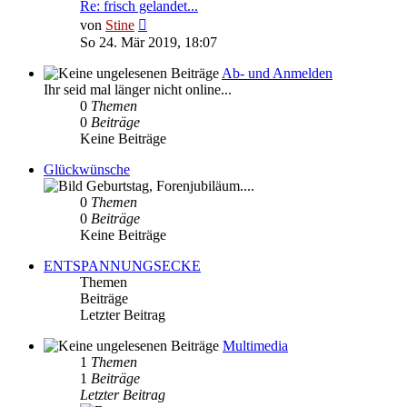
Re: frisch gelandet...
Neuester
von
Stine
Beitrag
So 24. Mär 2019, 18:07
Ab- und Anmelden
Ihr seid mal länger nicht online...
0
Themen
0
Beiträge
Keine Beiträge
Glückwünsche
Geburtstag, Forenjubiläum....
0
Themen
0
Beiträge
Keine Beiträge
ENTSPANNUNGSECKE
Themen
Beiträge
Letzter Beitrag
Multimedia
1
Themen
1
Beiträge
Letzter Beitrag