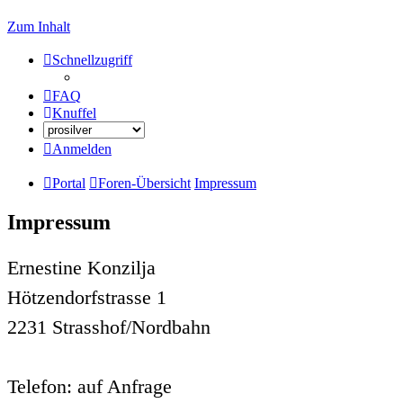
Zum Inhalt
Schnellzugriff
FAQ
Knuffel
Anmelden
Portal
Foren-Übersicht
Impressum
Impressum
Ernestine Konzilja
Hötzendorfstrasse 1
2231 Strasshof/Nordbahn
Telefon: auf Anfrage